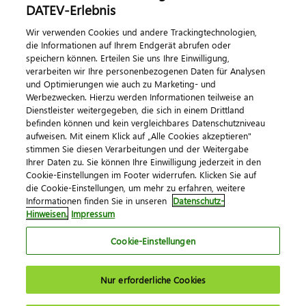
DATEV-Erlebnis
Vertrieb und Consulting
Wir verwenden Cookies und andere Trackingtechnologien,
Kundenservice und Produktanforderungen
die Informationen auf Ihrem Endgerät abrufen oder
speichern können. Erteilen Sie uns Ihre Einwilligung,
Gewerblich und technisch
verarbeiten wir Ihre personenbezogenen Daten für Analysen
und Optimierungen wie auch zu Marketing- und
Betriebswirtschaft
Werbezwecken. Hierzu werden Informationen teilweise an
Dienstleister weitergegeben, die sich in einem Drittland
befinden können und kein vergleichbares Datenschutzniveau
Kontakt
aufweisen. Mit einem Klick auf „Alle Cookies akzeptieren"
Kontaktieren Sie uns
stimmen Sie diesen Verarbeitungen und der Weitergabe
Ihrer Daten zu. Sie können Ihre Einwilligung jederzeit in den
Cookie-Einstellungen im Footer widerrufen. Klicken Sie auf
die Cookie-Einstellungen, um mehr zu erfahren, weitere
Informationen finden Sie in unseren
Datenschutz-
Hinweisen.
Impressum
Cookie-Einstellungen
Impressum
Datenschutz
AGB
Kontakt
Nur erforderliche Cookies
Cookie-Einstellungen