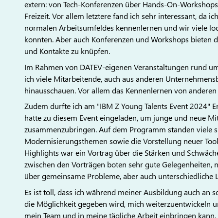
extern: von Tech-Konferenzen über Hands-On-Workshops 
Freizeit. Vor allem letztere fand ich sehr interessant, da 
normalen Arbeitsumfeldes kennenlernen und wir viele l
konnten. Aber auch Konferenzen und Workshops bieten di
und Kontakte zu knüpfen.
Im Rahmen von DATEV-eigenen Veranstaltungen rund um
ich viele Mitarbeitende, auch aus anderen Unternehmens
hinausschauen. Vor allem das Kennenlernen von anderen 
Zudem durfte ich am "IBM Z Young Talents Event 2024" End
hatte zu diesem Event eingeladen, um junge und neue M
zusammenzubringen. Auf dem Programm standen viele s
Modernisierungsthemen sowie die Vorstellung neuer Tools
Highlights war ein Vortrag über die Stärken und Schwäc
zwischen den Vorträgen boten sehr gute Gelegenheiten, 
über gemeinsame Probleme, aber auch unterschiedliche 
Es ist toll, dass ich während meiner Ausbildung auch an 
die Möglichkeit gegeben wird, mich weiterzuentwickeln 
mein Team und in meine tägliche Arbeit einbringen kann.