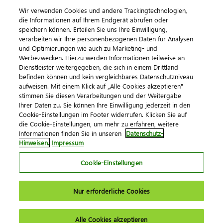
Vertrieb und Consulting
Wir verwenden Cookies und andere Trackingtechnologien,
Kundenservice und Produktanforderungen
die Informationen auf Ihrem Endgerät abrufen oder
speichern können. Erteilen Sie uns Ihre Einwilligung,
Gewerblich und technisch
verarbeiten wir Ihre personenbezogenen Daten für Analysen
und Optimierungen wie auch zu Marketing- und
Betriebswirtschaft
Werbezwecken. Hierzu werden Informationen teilweise an
Dienstleister weitergegeben, die sich in einem Drittland
befinden können und kein vergleichbares Datenschutzniveau
Kontakt
aufweisen. Mit einem Klick auf „Alle Cookies akzeptieren"
Kontaktieren Sie uns
stimmen Sie diesen Verarbeitungen und der Weitergabe
Ihrer Daten zu. Sie können Ihre Einwilligung jederzeit in den
Cookie-Einstellungen im Footer widerrufen. Klicken Sie auf
die Cookie-Einstellungen, um mehr zu erfahren, weitere
Informationen finden Sie in unseren
Datenschutz-
Hinweisen.
Impressum
Cookie-Einstellungen
Impressum
Datenschutz
AGB
Kontakt
Nur erforderliche Cookies
Cookie-Einstellungen
© 2026 DATEV eG
Alle Cookies akzeptieren