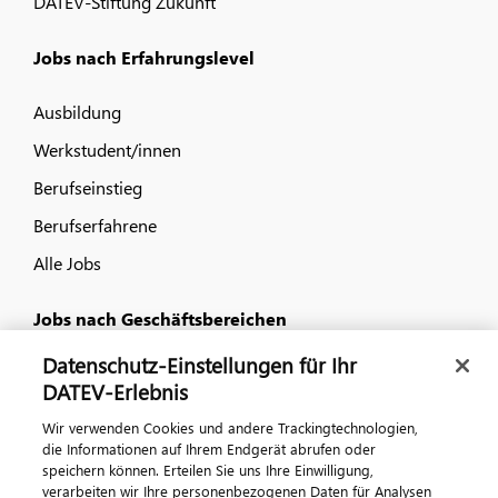
DATEV-Stiftung Zukunft
Jobs nach Erfahrungslevel
Ausbildung
Werkstudent/innen
Berufseinstieg
Berufserfahrene
Alle Jobs
Jobs nach Geschäftsbereichen
Datenschutz-Einstellungen für Ihr
IT
DATEV-Erlebnis
Vertrieb und Consulting
Wir verwenden Cookies und andere Trackingtechnologien,
Kundenservice und Produktanforderungen
die Informationen auf Ihrem Endgerät abrufen oder
speichern können. Erteilen Sie uns Ihre Einwilligung,
Gewerblich und technisch
verarbeiten wir Ihre personenbezogenen Daten für Analysen