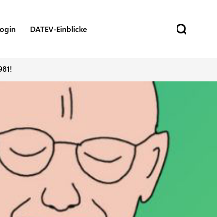
ogin
DATEV-Einblicke
981!