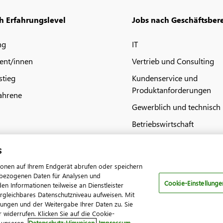
h Erfahrungslevel
Jobs nach Geschäftsber
ng
IT
ent/innen
Vertrieb und Consulting
stieg
Kundenservice und
Produktanforderungen
ahrene
Gewerblich und technisch
Betriebswirtschaft
s
ionen auf Ihrem Endgerät abrufen oder speichern
nenbezogenen Daten für Analysen und
Cookie-Einstellunge
 Informationen teilweise an Dienstleister
ergleichbares Datenschutzniveau aufweisen. Mit
ressum
Datenschutz
AGB
Kontakt
Cookie-Einstellungen
tungen und der Weitergabe Ihrer Daten zu. Sie
 widerrufen. Klicken Sie auf die Cookie-
n unseren
Datenschutz-Hinweisen.
Impressum