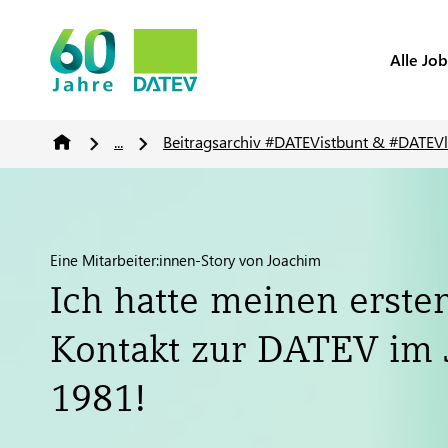
Alle Job
...
Beitragsarchiv #DATEVistbunt & #DATEVl
Eine Mitarbeiter:innen-Story von Joachim
Ich hatte meinen erste
Kontakt zur DATEV im 
1981!