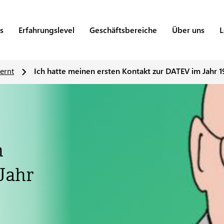
s
Erfahrungslevel
Geschäftsbereiche
Über uns
L
ernt
Ich hatte meinen ersten Kontakt zur DATEV im Jahr 1
n
Jahr