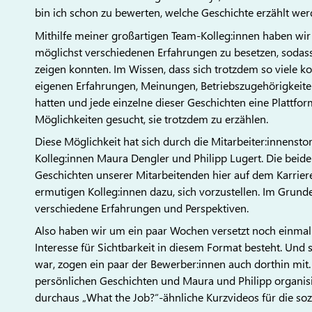
bin ich schon zu bewerten, welche Geschichte erzählt wer
Mithilfe meiner großartigen Team-Kolleg:innen haben wir
möglichst verschiedenen Erfahrungen zu besetzen, sodass 
zeigen konnten. Im Wissen, dass sich trotzdem so viele k
eigenen Erfahrungen, Meinungen, Betriebszugehörigkeit
hatten und jede einzelne dieser Geschichten eine Plattfo
Möglichkeiten gesucht, sie trotzdem zu erzählen.
Diese Möglichkeit hat sich durch die Mitarbeiter:innenst
Kolleg:innen Maura Dengler und Philipp Lugert. Die beide
Geschichten unserer Mitarbeitenden hier auf dem Karrier
ermutigen Kolleg:innen dazu, sich vorzustellen. Im Grunde
verschiedene Erfahrungen und Perspektiven.
Also haben wir um ein paar Wochen versetzt noch einmal 
Interesse für Sichtbarkeit in diesem Format besteht. Und
war, zogen ein paar der Bewerber:innen auch dorthin mit.
persönlichen Geschichten und Maura und Philipp organisi
durchaus „What the Job?“-ähnliche Kurzvideos für die so