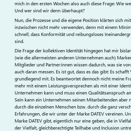
mich in den ersten Wochen also auch diese Frage: Wie werd
Und wer sind wir denn überhaupt?
Nun, die Prozesse und die eigene Position klärten sich m
inzwischen nicht mehr verwenden, denn mit einem Minimu
schnell, dass Konformität und reibungsloses Ineinanderg
sind.
Die Frage der kollektiven Identität hingegen hat mir bi
(wie die allermeisten anderen Unternehmen auch) Markenw
Mitglieder und Partner:innen wissen dadurch, was sie vo
auch daran messen. Es ist gut, dass es das gibt: Es schaf
grundlegend mit. Es beantwortet dennoch nicht meine Fr
mehr mit einem Leistungsversprechen als mit einer Identit
Unternehmen kann und muss einen Qualitätsanspruch an di
Sein kann ein Unternehmen seinen Mitarbeitenden aber ni
durch die einzelnen Menschen bzw. durch die ganz versch
Erfahrungen, die wir unter der Marke DATEV vereinen. Und 
Marke DATEV gibt, eigentlich nur eine geben, die in Vielfa
der Vielfalt, gleichberechtigte Teilhabe und Inclusion u