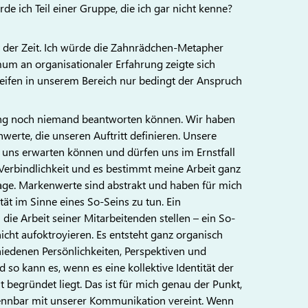
e ich Teil einer Gruppe, die ich gar nicht kenne?
it der Zeit. Ich würde die Zahnrädchen-Metapher
m an organisationaler Erfahrung zeigte sich
reifen in unserem Bereich nur bedingt der Anspruch
slang noch niemand beantworten können. Wir haben
erte, die unseren Auftritt definieren. Unsere
n uns erwarten können und dürfen uns im Ernstfall
ft Verbindlichkeit und es bestimmt meine Arbeit ganz
age. Markenwerte sind abstrakt und haben für mich
ät im Sinne eines So-Seins zu tun. Ein
e Arbeit seiner Mitarbeitenden stellen – ein So-
cht aufoktroyieren. Es entsteht ganz organisch
iedenen Persönlichkeiten, Perspektiven und
so kann es, wenn es eine kollektive Identität der
lt begründet liegt. Das ist für mich genau der Punkt,
ntrennbar mit unserer Kommunikation vereint. Wenn