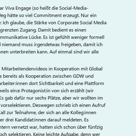
ar Viva Engage (so heißt die Social-Media-
eg hätte so viel Commitment erzeugt. Nur ein
Ich glaube, die Stärke von Corporate Social Media
egrenzten Zugang. Damit bedient es einen
ommunikative Lücke. Es ist gefühlt weniger formell
und niemand muss irgendetwas freigeben, damit ich
en unterbreiten kann. Auf einmal sind wir alle
 Mitarbeitendenvideos in Kooperation mit Global
s bereits als Kooperation zwischen GDW und
eiter:innen dort Sichtbarkeit und eine Plattform
ils ein:e Protagonist:in von sich erzählt (wir
s gab dafür nur sechs Plätze, aber wir wollten im
s vorselektieren. Deswegen schrieb ich einen Aufruf
l zur Teilnahme, der sich an alle Kolleg:innen
der drei Kandidat:innen darauf meldeten. Es
ern vernetzt war, hatten sich schon über fünfzig
och selektieren. Keine leichte Aufgabe, denn wer