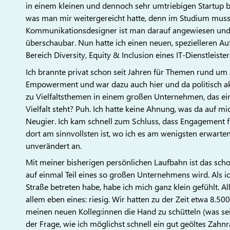
in einem kleinen und dennoch sehr umtriebigen Startup bes
was man mir weitergereicht hatte, denn im Studium muss
Kommunikationsdesigner ist man darauf angewiesen und im
überschaubar. Nun hatte ich einen neuen, spezielleren Au
Bereich Diversity, Equity & Inclusion eines IT-Dienstleister
Ich brannte privat schon seit Jahren für Themen rund um
Empowerment und war dazu auch hier und da politisch akti
zu Vielfaltsthemen in einem großen Unternehmen, das eine
Vielfalt steht? Puh. Ich hatte keine Ahnung, was da auf
Neugier. Ich kam schnell zum Schluss, dass Engagement fü
dort am sinnvollsten ist, wo ich es am wenigsten erwarte
unverändert an.
Mit meiner bisherigen persönlichen Laufbahn ist das sc
auf einmal Teil eines so großen Unternehmens wird. Als i
Straße betreten habe, habe ich mich ganz klein gefühlt. Al
allem eben eines: riesig. Wir hatten zu der Zeit etwa 8.50
meinen neuen Kolleg:innen die Hand zu schütteln (was s
der Frage, wie ich möglichst schnell ein gut geöltes Zah