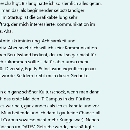
chäftigt. Bislang hatte ich so ziemlich alles getan,
 man das, als beginnender selbstständiger
 Startup ist die Grafikabteilung sehr
ftrag, der mich interessierte: Kommunikation im
s. Aha.
 Antidiskriminierung, Achtsamkeit und
v. Aber so ehrlich will ich sein: Kommunikation
n Berufsstand bedient, der mal so gar nicht für
 mich zukommen sollte – dafür aber umso mehr
r Diversity, Equity & Inclusion eigentlich genau
n würde. Seitdem treibt mich dieser Gedanke
hon ein ganz schöner Kulturschock, wenn man dann
ch das erste Mal den IT-Campus in der Fürther
les war neu, ganz anders als ich es kannte und vor
0 Mitarbeitende und ich damit gar keine Chance, all
eit Corona sowieso nicht mehr Knigge war). Neben
nrädchen im DATEV-Getriebe werde, beschäftigte