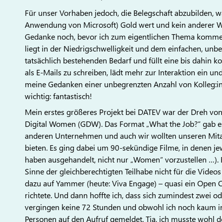
Für unser Vorhaben jedoch, die Belegschaft abzubilden, w
Anwendung von Microsoft) Gold wert und kein anderer W
Gedanke noch, bevor ich zum eigentlichen Thema komme: 
liegt in der Niedrigschwelligkeit und dem einfachen, unb
tatsächlich bestehenden Bedarf und füllt eine bis dahin k
als E-Mails zu schreiben, lädt mehr zur Interaktion ein 
meine Gedanken einer unbegrenzten Anzahl von Kolleg:inn
wichtig: fantastisch!
Mein erstes größeres Projekt bei DATEV war der Dreh von
Digital Women (GDW). Das Format „What the Job?“ gab e
anderen Unternehmen und auch wir wollten unseren Mitarb
bieten. Es ging dabei um 90-sekündige Filme, in denen jewe
haben ausgehandelt, nicht nur „Women“ vorzustellen …). E
Sinne der gleichberechtigten Teilhabe nicht für die Video
dazu auf Yammer (heute: Viva Engage) – quasi ein Open Cal
richtete. Und dann hoffte ich, dass sich zumindest zwei o
vergingen keine 72 Stunden und obwohl ich noch kaum int
Personen auf den Aufruf gemeldet. Tja, ich musste wohl d